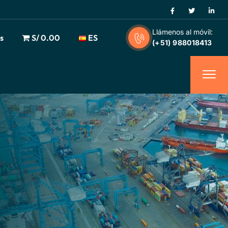
Llámenos al móvil:
s
S/ 0.00
ES
(+51) 988018413