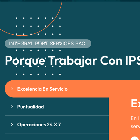
INTEGRAL PORT SERVICES SAC.
Porque Trabajar Con IP
Excelencia En Servicio
E
Puntualidad
En 
Operaciones 24 X 7
ser