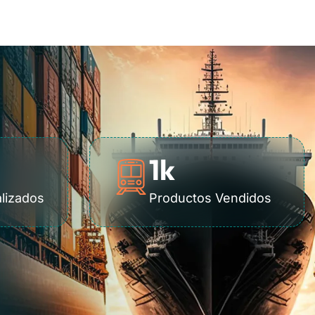
1
k
alizados
Productos Vendidos