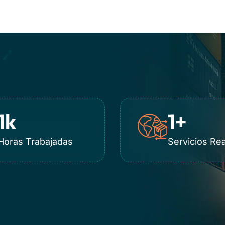
1
k
1
+
Horas Trabajadas
Servicios Re