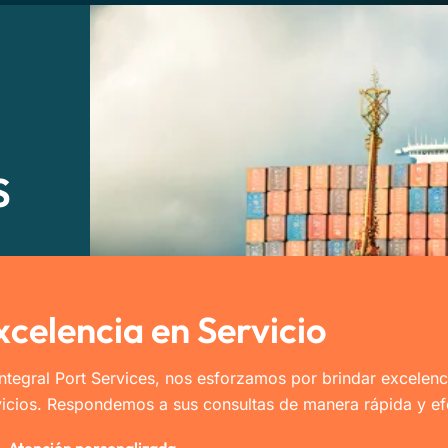
S
xcelencia en Servicio
Integral Port Services, nos esforzamos por brindar excelenc
vicios. Respondemos a sus consultas de manera rápida y ef