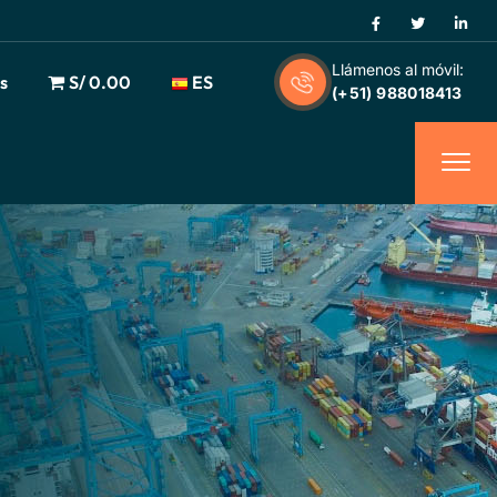
Llámenos al móvil:
s
S/ 0.00
ES
(+51) 988018413