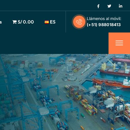
Llámenos al móvil:
s
S/ 0.00
ES
(+51) 988018413