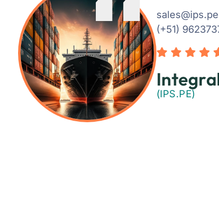
sales@ips.pe
(+51) 962373
Integra
(IPS.PE)