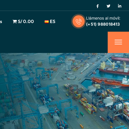
Llámenos al móvil:
s
S/ 0.00
ES
(+51) 988018413